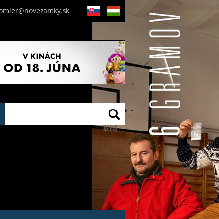
nomier@novezamky.sk
SK
HU