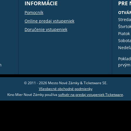
INFORMÁCIE
PRE
Pomocník
OTVÁR
Streda
Online predaj vstupeniek
Štvrto
Doručenie vstupeniek
Piatok
Sobot
Nedeľ
Poklad
m
prvým
© 2011 - 2026 Mesto Nové Zámky & Ticketware SE.
Všeobecné obchodné podmienky
Kino Mier Nové Zámky používa
softvér na predaj vstupeniek Ticketware
.