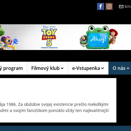
ki
ý program
Filmový klub
e-Vstupenka
O nás
ája 1986. Za obdobie svojej existencie prešlo niekoľkými
ndmi a svojim fanúšikom ponúklo vždy ten najkvalitnejší