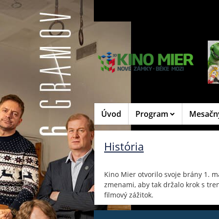
Úvod
Program
Mesačn
História
Kino Mier otvorilo svoje brány 1. m
zmenami, aby tak držalo krok s tre
filmový zážitok.