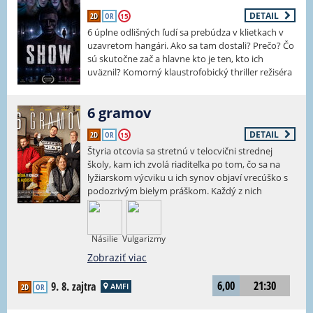
DETAIL
2D
OR
15
6 úplne odlišných ľudí sa prebúdza v klietkach v
uzavretom hangári. Ako sa tam dostali? Prečo? Čo
sú skutočne zač a hlavne kto je ten, kto ich
uväznil? Komorný klaustrofobický thriller režiséra
Dana Pánka prevedie diváka emocionálnym
hurikánom a prinesie množstvo šokujúcich
6 gramov
zvratov.
Zobraziť viac
DETAIL
2D
OR
15
Štyria otcovia sa stretnú v telocvični strednej
školy, kam ich zvolá riaditeľka po tom, čo sa na
lyžiarskom výcviku u ich synov objaví vrecúško s
podozrivým bielym práškom. Každý z nich
prichádza s inými výhovorkami a presvedčením,
že práve jeho dieťa je v tom nevinne. Riaditeľka
naviac vie, že miestny poslanec sa snaží získať jej
Násilie
Vulgarizmy
miesto pre svoju milenku, a má podozrenie, že
celá situácia je súčasťou kampane proti nej. Zo
Zobraziť viac
stretnutia sa tak rýchlo stáva sled nedorozumení,
obvinení a čoraz absurdnejších situácií. Jedno
6,00
21:30
9. 8. zajtra
AMFI
2D
OR
popoludnie, ktoré sa úplne vymkne spod kontroly
všetkým.