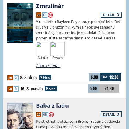
Zmrzlinár
DETAIL
2D
ČT
18
V mestečku Bayleen Bay panuje pokojné leto. Deti
si užívajú prázdniny, kým sa neobjaví záhadný
zmrzlinár. Jeho zmrzlina je neodolateľná, no po
prvom súste sa začne diať niečo desivé. Deti sa
menia na agresívne a nebezpečné bytosti a celé
mesto sa ponára do chaosu. ZMRZLINÁR je nový
horor od Eliho Rotha, tvorcu filmov Cabin Fever,
Násilie
Strach
Hostel a Deň vďakyvzdania. Originálny príbeh
inšpirovaný legendou o Krysařovi premieňa jeden
Zobraziť viac
z najmilších symbolov detstva na čistú nočnú
moru. Čaká vás mrazivá atmosféra, čierny humor
6,00
19:30
8. 8. dnes
Kino
2D
ČT
a poriadna dávka napätia.
6,00
21:30
16. 8. nedeľa
AMFI
2D
ČT
Baba z ľadu
DETAIL
2D
OR
15
Po stretnutí s otužilcom Broňom začína ovdovelá
Hana pozvoľna meniť svoj stereotypný život,