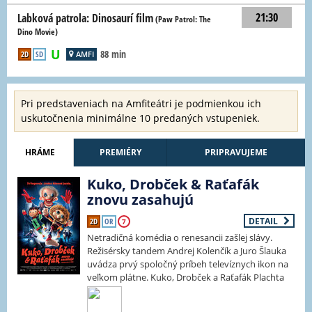
21:30
Labková patrola: Dinosaurí film
(Paw Patrol: The
Dino Movie)
88 min
2D
SD
AMFI
Pri predstaveniach na Amfiteátri je podmienkou ich
uskutočnenia minimálne 10 predaných vstupeniek.
HRÁME
PREMIÉRY
PRIPRAVUJEME
Kuko, Drobček & Raťafák
znovu zasahujú
DETAIL
2D
OR
7
Netradičná komédia o renesancii zašlej slávy.
Režisérsky tandem Andrej Kolenčík a Juro Šlauka
uvádza prvý spoločný príbeh televíznych ikon na
veľkom plátne. Kuko, Drobček a Raťafák Plachta
boli kedysi kultoví bábkoví hrdinovia, ktorých
poznal každý. Ich popularita nepoznala hraníc – až