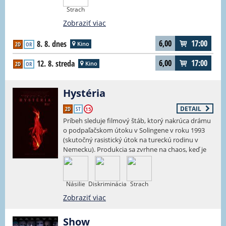
kým sa jedného dňa z televíznych obrazoviek
Strach
náhle nevytratili. Dnes žijú v úzadí zabudnutia.
Keď sa však po rokoch znovu stretnú, rozhodnú
Zobraziť viac
sa vrátiť na výslnie. Tentoraz spoločne. Starí
priatelia sa vrhajú do dobrodružstva plného
6,00
17:00
8. 8. dnes
Kino
2D
OR
nečakaných zvratov, aby zistili, či ešte majú
miesto v dnešnom svete a či dokážu držať spolu.
6,00
17:00
12. 8. streda
Kino
2D
OR
Rýchlo pochopia, že cesta späť nebude taká
jednoduchá, ako si predstavovali.
Hystéria
DETAIL
2D
ST
15
Príbeh sleduje filmový štáb, ktorý nakrúca drámu
o podpaľačskom útoku v Solingene v roku 1993
(skutočný rasistický útok na tureckú rodinu v
Nemecku). Produkcia sa zvrhne na chaos, keď je
na pľaci spálený Korán – údajne z umeleckých
dôvodov – a zábery z tohto incidentu sa stratia.
Násilie
Diskriminácia
Strach
Zobraziť viac
Show