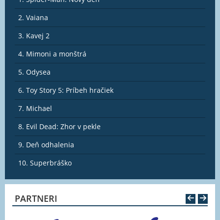
pomocou dynamitu, aby to šlo rýchlejšie, no
nevšimne si, že sa kúsok od diamantovej bane
2. Vaiana
nachádza spiaca sopka, ktorú pár výbuchov s
istotou prebudí. V tej chvíli prichádza na rad
3. Kavej 2
Labková patrola a jej záchranná operácia, ktorej
cieľom bude dostať všetky dinosaury do bezpečia.
4. Mimoni a monštrá
Bude to dobrodružné, bude to napínavé, bude to
5. Odysea
Váuúúú!
Zobraziť viac
6. Toy Story 5: Príbeh hračiek
7. Michael
8. Evil Dead: Zhor v pekle
9. Deň odhalenia
10. Superbráško
PARTNERI