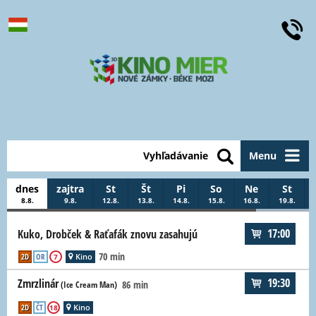
Vyhľadávanie
Menu
dnes
zajtra
St
Št
Pi
So
Ne
St
8.8.
9.8.
12.8.
13.8.
14.8.
15.8.
16.8.
19.8.
17:00
Kuko, Drobček & Raťafák znovu zasahujú
70 min
2D
OR
Kino
7
19:30
Zmrzlinár
86 min
(Ice Cream Man)
2D
ČT
Kino
18