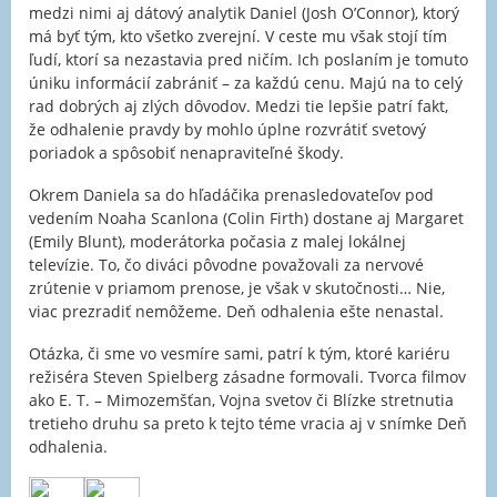
medzi nimi aj dátový analytik Daniel (Josh O’Connor), ktorý
má byť tým, kto všetko zverejní. V ceste mu však stojí tím
ľudí, ktorí sa nezastavia pred ničím. Ich poslaním je tomuto
úniku informácií zabrániť – za každú cenu. Majú na to celý
rad dobrých aj zlých dôvodov. Medzi tie lepšie patrí fakt,
že odhalenie pravdy by mohlo úplne rozvrátiť svetový
poriadok a spôsobiť nenapraviteľné škody.
Okrem Daniela sa do hľadáčika prenasledovateľov pod
vedením Noaha Scanlona (Colin Firth) dostane aj Margaret
(Emily Blunt), moderátorka počasia z malej lokálnej
televízie. To, čo diváci pôvodne považovali za nervové
zrútenie v priamom prenose, je však v skutočnosti… Nie,
viac prezradiť nemôžeme. Deň odhalenia ešte nenastal.
Otázka, či sme vo vesmíre sami, patrí k tým, ktoré kariéru
režiséra Steven Spielberg zásadne formovali. Tvorca filmov
ako E. T. – Mimozemšťan, Vojna svetov či Blízke stretnutia
tretieho druhu sa preto k tejto téme vracia aj v snímke Deň
odhalenia.