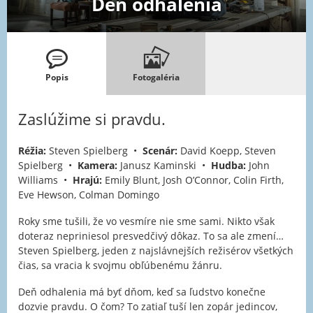
Deň odhalenia
Popis
Fotogaléria
Zaslúžime si pravdu.
Réžia:
Steven Spielberg •
Scenár:
David Koepp, Steven
Spielberg •
Kamera:
Janusz Kaminski •
Hudba:
John
Williams •
Hrajú:
Emily Blunt, Josh O’Connor, Colin Firth,
Eve Hewson, Colman Domingo
Roky sme tušili, že vo vesmíre nie sme sami. Nikto však
doteraz nepriniesol presvedčivý dôkaz. To sa ale zmení…
Steven Spielberg, jeden z najslávnejších režisérov všetkých
čias, sa vracia k svojmu obľúbenému žánru.
Deň odhalenia má byť dňom, keď sa ľudstvo konečne
dozvie pravdu. O čom? To zatiaľ tuší len zopár jedincov,