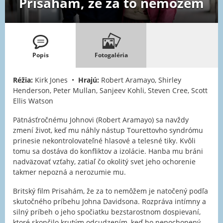
Prisahám, že za to nemôžem
Popis
Fotogaléria
Réžia:
Kirk Jones •
Hrajú:
Robert Aramayo, Shirley
Henderson, Peter Mullan, Sanjeev Kohli, Steven Cree, Scott
Ellis Watson
Pätnásťročnému Johnovi (Robert Aramayo) sa navždy
zmení život, keď mu náhly nástup Tourettovho syndrómu
prinesie nekontrolovateľné hlasové a telesné tiky. Kvôli
tomu sa dostáva do konfliktov a izolácie. Hanba mu bráni
nadväzovať vzťahy, zatiaľ čo okolitý svet jeho ochorenie
takmer nepozná a nerozumie mu.
Britský film Prisahám, že za to nemôžem je natočený podľa
skutočného príbehu Johna Davidsona. Rozpráva intímny a
silný príbeh o jeho spočiatku bezstarostnom dospievaní,
ktoré skončilo krutým odcudzením, keď ho nepochopený