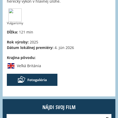
herecký výkon v hlavnej úlohe.
Vulgarizmy
Dĺžka:
121 min
Rok výroby:
2025
Dátum lokálnej premiéry:
4. jún 2026
Krajina pôvodu:
Veľká Británia
Fotogaléria
NÁJDI SVOJ FILM
---