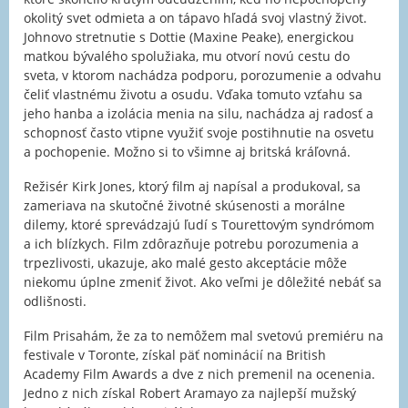
okolitý svet odmieta a on tápavo hľadá svoj vlastný život.
Johnovo stretnutie s Dottie (Maxine Peake), energickou
matkou bývalého spolužiaka, mu otvorí novú cestu do
sveta, v ktorom nachádza podporu, porozumenie a odvahu
čeliť vlastnému životu a osudu. Vďaka tomuto vzťahu sa
jeho hanba a izolácia menia na silu, nachádza aj radosť a
schopnosť často vtipne využiť svoje postihnutie na osvetu
a pochopenie. Možno si to všimne aj britská kráľovná.
Režisér Kirk Jones, ktorý film aj napísal a produkoval, sa
zameriava na skutočné životné skúsenosti a morálne
dilemy, ktoré sprevádzajú ľudí s Tourettovým syndrómom
a ich blízkych. Film zdôrazňuje potrebu porozumenia a
trpezlivosti, ukazuje, ako malé gesto akceptácie môže
niekomu úplne zmeniť život. Ako veľmi je dôležité nebáť sa
odlišnosti.
Film Prisahám, že za to nemôžem mal svetovú premiéru na
festivale v Toronte, získal päť nominácií na British
Academy Film Awards a dve z nich premenil na ocenenia.
Jedno z nich získal Robert Aramayo za najlepší mužský