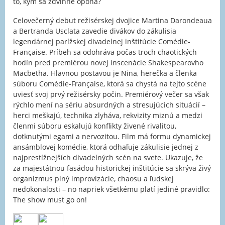
to, kým sa zdvihne opona?
Celovečerný debut režisérskej dvojice Martina Darondeaua
a Bertranda Usclata zavedie divákov do zákulisia
legendárnej parížskej divadelnej inštitúcie Comédie-
Française. Príbeh sa odohráva počas troch chaotických
hodín pred premiérou novej inscenácie Shakespearovho
Macbetha. Hlavnou postavou je Nina, herečka a členka
súboru Comédie-Française, ktorá sa chystá na tejto scéne
uviesť svoj prvý režisérsky počin. Premiérový večer sa však
rýchlo mení na sériu absurdných a stresujúcich situácií –
herci meškajú, technika zlyháva, rekvizity miznú a medzi
členmi súboru eskalujú konflikty živené rivalitou,
dotknutými egami a nervozitou. Film má formu dynamickej
ansámblovej komédie, ktorá odhaľuje zákulisie jednej z
najprestížnejších divadelných scén na svete. Ukazuje, že
za majestátnou fasádou historickej inštitúcie sa skrýva živý
organizmus plný improvizácie, chaosu a ľudskej
nedokonalosti – no napriek všetkému platí jediné pravidlo:
The show must go on!