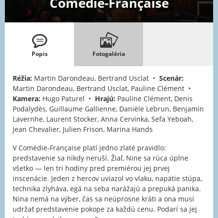
Comédie-Française
Popis
Fotogaléria
Réžia:
Martin Darondeau, Bertrand Usclat •
Scenár:
Martin Darondeau, Bertrand Usclat, Pauline Clément •
Kamera:
Hugo Paturel •
Hrajú:
Pauline Clément, Denis
Podalydès, Guillaume Gallienne, Danièle Lebrun, Benjamin
Lavernhe, Laurent Stocker, Anna Cervinka, Sefa Yeboah,
Jean Chevalier, Julien Frison, Marina Hands
V Comédie-Française platí jedno zlaté pravidlo:
predstavenie sa nikdy neruší. Žiaľ, Nine sa rúca úplne
všetko — len tri hodiny pred premiérou jej prvej
inscenácie. Jeden z hercov uviazol vo vlaku, napätie stúpa,
technika zlyháva, egá na seba narážajú a prepuká panika.
Nina nemá na výber, čas sa neúprosne kráti a ona musí
udržať predstavenie pokope za každú cenu. Podarí sa jej