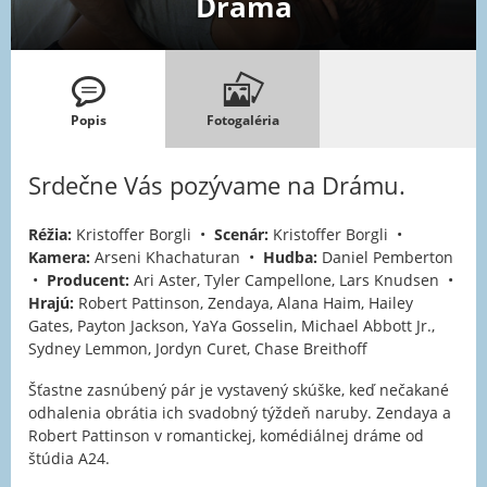
Dráma
Popis
Fotogaléria
Srdečne Vás pozývame na Drámu.
Réžia:
Kristoffer Borgli •
Scenár:
Kristoffer Borgli •
Kamera:
Arseni Khachaturan •
Hudba:
Daniel Pemberton
•
Producent:
Ari Aster, Tyler Campellone, Lars Knudsen •
Hrajú:
Robert Pattinson, Zendaya, Alana Haim, Hailey
Gates, Payton Jackson, YaYa Gosselin, Michael Abbott Jr.,
Sydney Lemmon, Jordyn Curet, Chase Breithoff
Šťastne zasnúbený pár je vystavený skúške, keď nečakané
odhalenia obrátia ich svadobný týždeň naruby. Zendaya a
Robert Pattinson v romantickej, komédiálnej dráme od
štúdia A24.