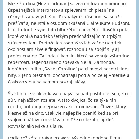
Mike Sardina (Hugh Jackman) sa živí imitovaním omnoho
úspešnejších interpretov a spievaním ich piesní na
rôznych zábavných šou. Rovnakým spôsobom sa snaží
prežívať aj neustále osudom skúšaná Claire (Kate Hudson).
Ich stretnutie vyústi do hlbokého a pevného citového puta,
ktoré vzniká napriek všetkým predchádzajúcim trpkým
skúsenostiam. Pretože ich osobný vzťah začne napriek
okolnostiam skvele fingovať, rozhodnú sa spojiť sily aj
profesionálne. Zakladajú kapelu, ktorá sa venuje výhradne
repertoáru legendárneho speváka Neila Diamonda,
ktorého skladba „Sweet Caroline“ patrí medzi nesmrteľné
hity. S jeho piesňami obchádzajú pódiá po celej Amerike a
čoskoro stoja na samom pokraji slávy.
Šťastena je však vrtkavá a najväčší pád postihuje tých, ktorí
sú v najväčšom rozlete. A táto dvojica, čo sa týka rán
osudu, priťahuje nepriazeň ako hromozvod. Človek, ktorý
klesne až na dno, však vie najlepšie oceniť, keď sa pri
svojom opätovnom vstávaní môže o niekoho oprieť.
Rovnako ako Mike a Claire.
Podľa režiséra Craiga Brewera výslednej podobe filmu