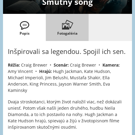
Smutný song
Popis
Fotogaléria
Inšpirovali sa legendou. Spojil ich sen.
Réžia:
Craig Brewer •
Scenár:
Craig Brewer •
Kamera:
Amy Vincent •
Hrajú:
Hugh Jackman, Kate Hudson,
Michael Imperioli, Jim Belushi, Mustafa Shakir, Ella
Anderson, King Princess, Jayson Warner Smith, Eva
Kaminsky
Dvaja stroskotanci, ktorým život naložil viac, než dokázali
uniesť. Potom však našli jeden druhého, hudbu Neila
Diamonda, a to ich postavilo na nohy. Hugh Jackman a
Kate Hudson hrajú, spievajú a žijú v životopisnom filme
inšpirovanom skutočnými osudmi.