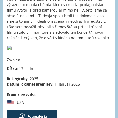
výrazne pomohla chémia, ktorá sa medzi protagonistami
filmu vytvorila pred kamerou aj mimo nej. „Všetci sme sa
absolútne zhodli. Tí dvaja spolu hrali tak dokonale, ako
sme si to ani pri ideálnom scenári neodvážili predstaviť.
Ešte som nezažil, aby toľko členov štábu pri nakrúcaní
filmu stálo pri monitore a sledovalo ten koncert,“ hovorí
režisér, ktorý verí, že diváci v kinách na tom budú rovnako.
Závislosť
Dĺžka:
131 min
Rok výroby:
2025
Dátum lokálnej premiéry:
1. január 2026
Krajina pôvodu:
USA
Fotogaléria