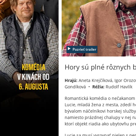
Pozrieť trailer
Hory sú plné rôznych 
Hrajú:
Aneta Krejčíková, Igor Orozo
Gondíková •
Réžia:
Rudolf Havlík
Romantická komédia o nečakanom st
Lucie, mladá žena z mesta, zdedí h
bývalom náčelníkovi horskej služby
namiesto prázdnej chalupy v nej n
ktorí objekt riadia ako ubytovňu pre
Lucie sa musí vyrovnať nielen s n