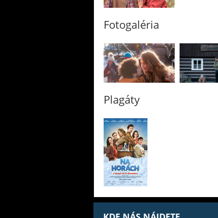
Fotogaléria
Plagáty
KDE NÁS NÁJDETE