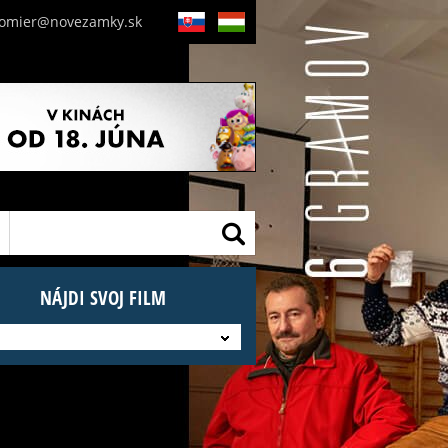
nomier@novezamky.sk
SK
HU
NÁJDI SVOJ FILM