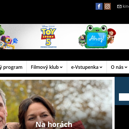
ki
ý program
Filmový klub
e-Vstupenka
O nás
---
Na horách