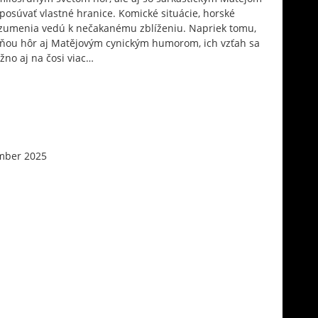
 posúvať vlastné hranice. Komické situácie, horské
ozumenia vedú k nečakanému zblíženiu. Napriek tomu,
azňou hôr aj Matějovým cynickým humorom, ich vzťah sa
žno aj na čosi viac…
mber 2025