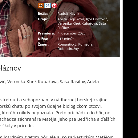
2D
OR
12
Réžia:
Rudolf Havlík
Hrajú:
Aneta Krejčíková, Igor Orozovič,
Veronika Khek Kubařová, Saša
Rašilov
Premiéra:
4. december 2025
Dĺžka:
117 minút
Žáner:
Romantický, Komédia,
Dobrodružný
bláznov
vič, Veronika Khek Kubařová, Saša Rašilov, Adéla
retnutí a sebapoznaní v nádhernej horskej krajine.
orskú chatu po svojom údajne biologickom otcovi,
, ktorého nikdy nepoznala. Preto prichádza do hôr, no
achádza záchranára Matěja, jeho psa Bedřicha a ďalších,
 školy v prírode.
emilosrdným svetom hôr, ale aj so sarkastickým Matějom