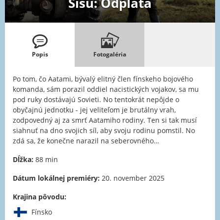
Sisu: Odplata
Popis
Fotogaléria
Po tom, čo Aatami, bývalý elitný člen fínskeho bojového
komanda, sám porazil oddiel nacistických vojakov, sa mu
pod ruky dostávajú Sovieti. No tentokrát nepôjde o
obyčajnú jednotku - jej veliteľom je brutálny vrah,
zodpovedný aj za smrť Aatamiho rodiny. Ten si tak musí
siahnuť na dno svojich síl, aby svoju rodinu pomstil. No
zdá sa, že konečne narazil na seberovného…
Dĺžka:
88 min
Dátum lokálnej premiéry:
20. november 2025
Krajina pôvodu:
Fínsko