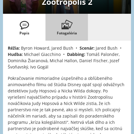
Zootropolis 2
Popis
Fotogaléria
Réžia:
Byron Howard, Jared Bush •
Scenár:
Jared Bush •
Hudba:
Michael Giacchino •
Dabbing:
Tomáš Palonder,
Dominika Žiaranová, Michal Hallon, Daniel Fischer, Jozef
Švoňavský, Ivo Gogál
Pokračovanie mimoriadne úspešného a obľúbeného
animovaného filmu od štúdia Disney opäť spojí odvážnych
detektívov Judy Hopsovú a Nicka Wilda dokopy. Po
vyriešení najväčšieho prípadu v histórii Zootropolisu
nováčikovia Judy Hopsová a Nick Wilde zistia, že ich
partnerstvo nie je tak pevné, ako si mysleli. Ich policajný
náčelník im nariadi, aby sa zapísali do poradenského
programu „kríza kolegiálnosti“. Netrvá však dlho a ich
partnerstvo je podrobené najväčšej skúške, keď sa ocitnú