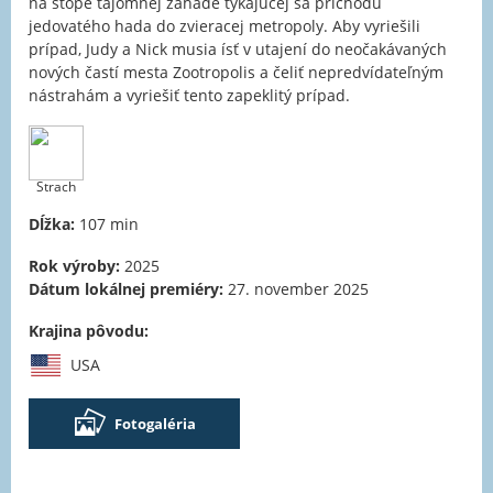
na stope tajomnej záhade týkajúcej sa príchodu
jedovatého hada do zvieracej metropoly. Aby vyriešili
prípad, Judy a Nick musia ísť v utajení do neočakávaných
nových častí mesta Zootropolis a čeliť nepredvídateľným
nástrahám a vyriešiť tento zapeklitý prípad.
Strach
Dĺžka:
107 min
Rok výroby:
2025
Dátum lokálnej premiéry:
27. november 2025
Krajina pôvodu:
USA
Fotogaléria