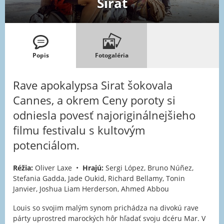
Sirat
Popis
Fotogaléria
Rave apokalypsa Sirat šokovala
Cannes, a okrem Ceny poroty si
odniesla povesť najoriginálnejšieho
filmu festivalu s kultovým
potenciálom.
Réžia:
Oliver Laxe •
Hrajú:
Sergi López, Bruno Núñez,
Stefania Gadda, Jade Oukid, Richard Bellamy, Tonin
Janvier, Joshua Liam Herderson, Ahmed Abbou
Louis so svojim malým synom prichádza na divokú rave
párty uprostred marockých hôr hľadať svoju dcéru Mar. V