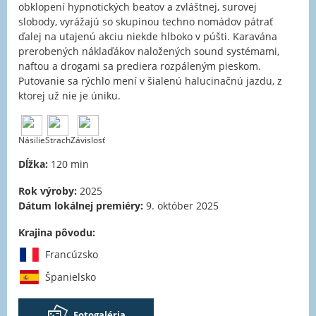
obklopení hypnotických beatov a zvláštnej, surovej
slobody, vyrážajú so skupinou techno nomádov pátrať
ďalej na utajenú akciu niekde hlboko v púšti. Karavána
prerobených náklaďákov naložených sound systémami,
naftou a drogami sa prediera rozpáleným pieskom.
Putovanie sa rýchlo mení v šialenú halucinačnú jazdu, z
ktorej už nie je úniku.
Násilie
Strach
Závislosť
Dĺžka:
120 min
Rok výroby:
2025
Dátum lokálnej premiéry:
9. október 2025
Krajina pôvodu:
Francúzsko
Španielsko
Fotogaléria