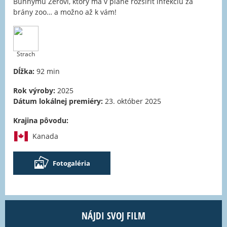
Bunnymu Zerovi, ktorý má v pláne rozšíriť infekciu za
brány zoo… a možno až k vám!
Strach
Dĺžka:
92 min
Rok výroby:
2025
Dátum lokálnej premiéry:
23. október 2025
Krajina pôvodu:
Kanada
Fotogaléria
NÁJDI SVOJ FILM