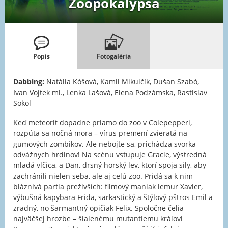
Zoopokalypsa
Popis
Fotogaléria
Dabbing:
Natália Kóšová, Kamil Mikulčík, Dušan Szabó,
Ivan Vojtek ml., Lenka Lašová, Elena Podzámska, Rastislav
Sokol
Keď meteorit dopadne priamo do zoo v Colepepperi,
rozpúta sa nočná mora – vírus premení zvieratá na
gumových zombíkov. Ale nebojte sa, prichádza svorka
odvážnych hrdinov! Na scénu vstupuje Gracie, výstredná
mladá vlčica, a Dan, drsný horský lev, ktorí spoja sily, aby
zachránili nielen seba, ale aj celú zoo. Pridá sa k nim
bláznivá partia preživších: filmový maniak lemur Xavier,
výbušná kapybara Frida, sarkastický a štýlový pštros Emil a
zradný, no šarmantný opičiak Felix. Spoločne čelia
najväčšej hrozbe – šialenému mutantiemu kráľovi