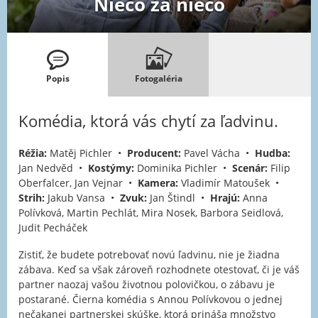
Niečo za niečo
Popis
Fotogaléria
Komédia, ktorá vás chytí za ľadvinu.
Réžia:
Matěj Pichler •
Producent:
Pavel Vácha •
Hudba:
Jan Nedvěd •
Kostýmy:
Dominika Pichler •
Scenár:
Filip
Oberfalcer, Jan Vejnar •
Kamera:
Vladimír Matoušek •
Strih:
Jakub Vansa •
Zvuk:
Jan Štindl •
Hrajú:
Anna
Polívková, Martin Pechlát, Mira Nosek, Barbora Seidlová,
Judit Pecháček
Zistiť, že budete potrebovať novú ľadvinu, nie je žiadna
zábava. Keď sa však zároveň rozhodnete otestovať, či je váš
partner naozaj vašou životnou polovičkou, o zábavu je
postarané. Čierna komédia s Annou Polívkovou o jednej
nečakanej partnerskej skúške, ktorá prináša množstvo