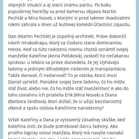
vtipných situácií a aj starú známu partiu. Po boku
populárnej herečky sa pred kamerou objavia Martin
Pechlát a Mira Nosek, s ktorými si pred takmer dvadsiatimi
rokmi zahrala v dnes už kultovej komédii Účastníci zájazdu.
Dan (Martin Pechlát) je úspešný architekt. Práve dokončil
návrh mrakodrapu, ktorý sa čoskoro stane dominantou
mesta. Keď sa túto radostnú novinu chystá oznámiť svojej
manželke Kateřine (Anna Polívková), zaskočí ho nečakanou
správou: u lekára sa práve dozvedela, že jej zlyhávajú
ľadviny a jediným dlhodobým riešením je transplantácia.
Takže darovať, či nedarovať? To je otázka, ktorú musí
Daniel vyriešiť. Ponúkne svojej žene ľadvinu, čo ho môže
stáť život, alebo nie, čo ho môže stáť manželstvo? A ako do
toho zasiahnu ich priatelia Erik (Mira Nosek) a Diana
(Barbora Seidlová), ktorí dúfali, že si užijú bezstarostný
víkend a spolu oslávia Kateřinine narodeniny?
Vzťah Kateřiny a Dana je vystavený zásadnej skúške, keď
Kateřina zistí, že bude potrebovať darcu ľadviny. Ako
prvého logicky osloví manžela, ktorý má navyše rovnakú