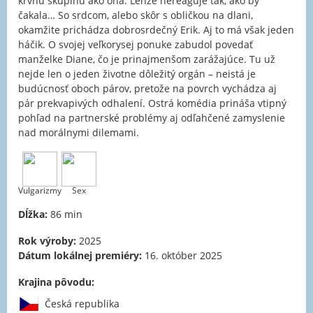
krvnú skupinu ako ona. Lenže nereaguje tak, ako by
čakala… So srdcom, alebo skôr s obličkou na dlani,
okamžite prichádza dobrosrdečný Erik. Aj to má však jeden
háčik. O svojej veľkorysej ponuke zabudol povedať
manželke Diane, čo je prinajmenšom zarážajúce. Tu už
nejde len o jeden životne dôležitý orgán – neistá je
budúcnosť oboch párov, pretože na povrch vychádza aj
pár prekvapivých odhalení. Ostrá komédia prináša vtipný
pohľad na partnerské problémy aj odľahčené zamyslenie
nad morálnymi dilemami.
Vulgarizmy
Sex
Dĺžka:
86 min
Rok výroby:
2025
Dátum lokálnej premiéry:
16. október 2025
Krajina pôvodu:
Česká republika