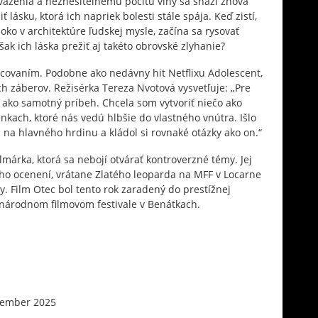
äzenia a neznesiteľnému pocitu viny sa snaží znova
 lásku, ktorá ich napriek bolesti stále spája. Keď zistí,
oko v architektúre ľudskej mysle, začína sa rysovať
ak ich láska prežiť aj takéto obrovské zlyhanie?
acovaním. Podobne ako nedávny hit Netflixu Adolescent,
ch záberov. Režisérka Tereza Nvotová vysvetľuje: „Pre
ý ako samotný príbeh. Chcela som vytvoriť niečo ako
nkach, ktoré nás vedú hlbšie do vlastného vnútra. Išlo
l na hlavného hrdinu a kládol si rovnaké otázky ako on.“
lmárka, ktorá sa nebojí otvárať kontroverzné témy. Jej
oho ocenení, vrátane Zlatého leoparda na MFF v Locarne
ky. Film Otec bol tento rok zaradený do prestížnej
inárodnom filmovom festivale v Benátkach.
tember 2025