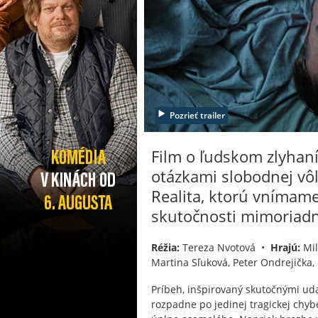
Pozrieť trailer
Film o ľudskom zlyhaní
otázkami slobodnej vôle
Realita, ktorú vnímame
skutočnosti mimoriadn
Réžia:
Tereza Nvotová •
Hrajú:
Mil
Martina Sľuková, Peter Ondrejička,
Príbeh, inšpirovaný skutočnými uda
rozpadne po jedinej tragickej chyb