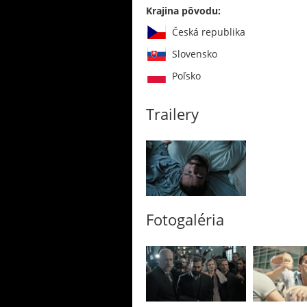
Krajina pôvodu:
Česká republika
Slovensko
Poľsko
Trailery
Fotogaléria