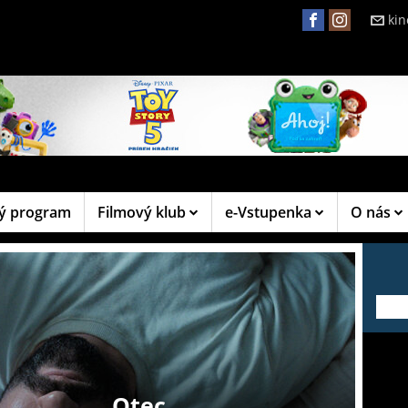
ki
ý program
Filmový klub
e-Vstupenka
O nás
---
Otec