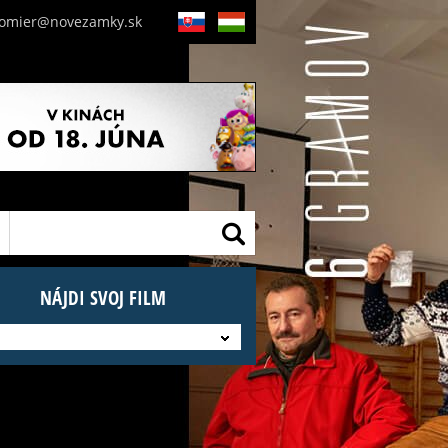
nomier@novezamky.sk
SK
HU
NÁJDI SVOJ FILM