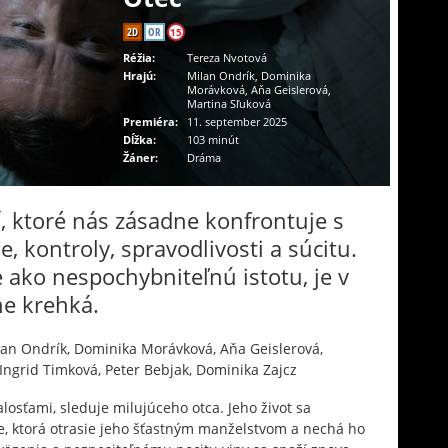
2D
OR
15
Réžia:
Tereza Nvotová
Hrajú:
Milan Ondrík, Dominika
Morávková, Aňa Geislerová,
Martina Sľuková
Premiéra:
11. september 2025
Dĺžka:
103 minút
Žáner:
Dráma
, ktoré nás zásadne konfrontuje s
, kontroly, spravodlivosti a súcitu.
 ako nespochybniteľnú istotu, je v
e krehká.
an Ondrík, Dominika Morávková, Aňa Geislerová,
 Ingrid Timková, Peter Bebjak, Dominika Zajcz
losťami, sleduje milujúceho otca. Jeho život sa
e, ktorá otrasie jeho šťastným manželstvom a nechá ho