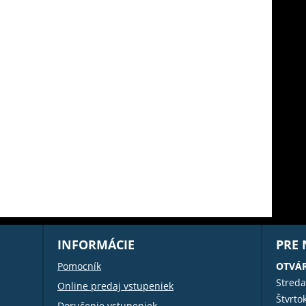
INFORMÁCIE
PRE
Pomocník
OTVÁR
Streda
Online predaj vstupeniek
Štvrto
Doručenie vstupeniek