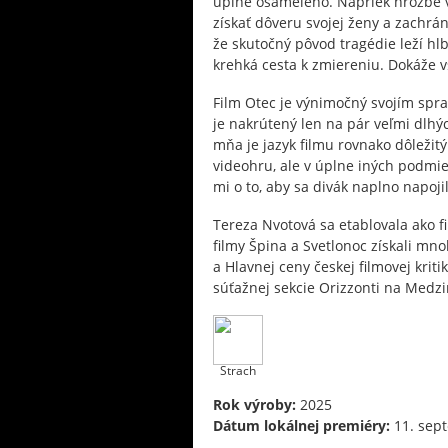
úplne osamelého. Napriek hrozbe v
získať dôveru svojej ženy a zachrániť
že skutočný pôvod tragédie leží hlb
krehká cesta k zmiereniu. Dokáže vš
Film Otec je výnimočný svojím spr
je nakrútený len na pár veľmi dlhý
mňa je jazyk filmu rovnako dôležit
videohru, ale v úplne iných podmie
mi o to, aby sa divák naplno napoji
Tereza Nvotová sa etablovala ako fi
filmy Špina a Svetlonoc získali mn
a Hlavnej ceny českej filmovej kriti
súťažnej sekcie Orizzonti na Medz
Strach
Rok výroby:
2025
Dátum lokálnej premiéry:
11. sep