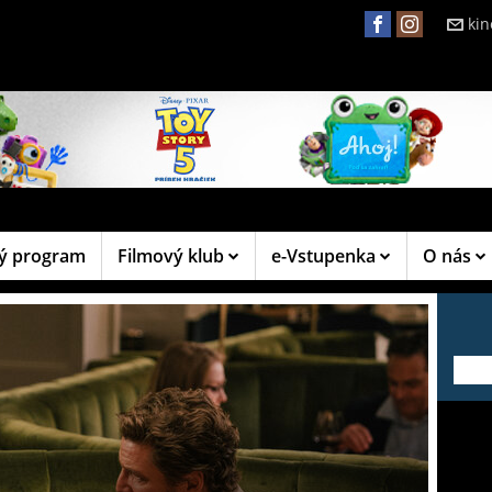
ki
ý program
Filmový klub
e-Vstupenka
O nás
---