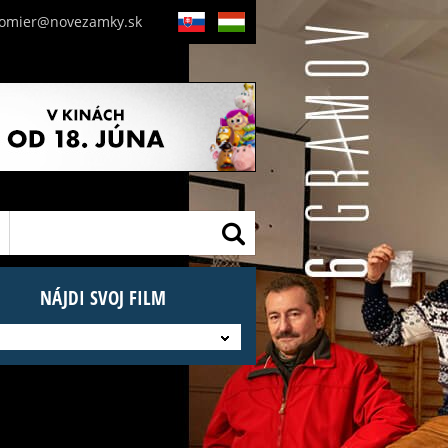
nomier@novezamky.sk
SK
HU
NÁJDI SVOJ FILM