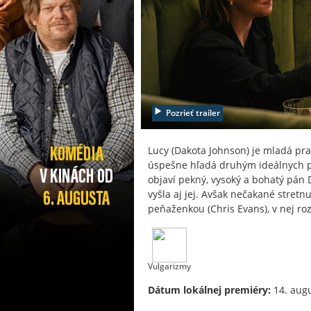
Pozrieť trailer
Lucy (Dakota Johnson) je mladá pra
úspešne hľadá druhým ideálnych p
objaví pekný, vysoký a bohatý pán 
vyšla aj jej. Avšak nečakané stretn
peňaženkou (Chris Evans), v nej ro
Vulgarizmy
Dátum lokálnej premiéry:
14. aug