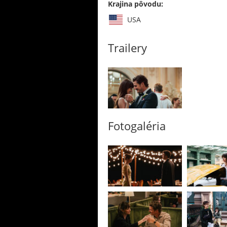
Krajina pôvodu:
USA
Trailery
Fotogaléria