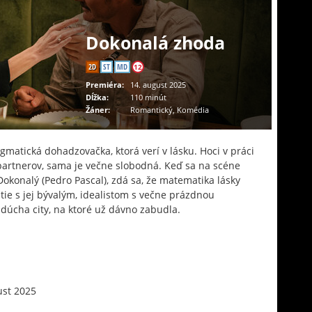
Dokonalá zhoda
2D
ST
MD
12
Premiéra:
14. august 2025
Dĺžka:
110 minút
Žáner:
Romantický, Komédia
gmatická dohadzovačka, ktorá verí v lásku. Hoci v práci
artnerov, sama je večne slobodná. Keď sa na scéne
Dokonalý (Pedro Pascal), zdá sa, že matematika lásky
utie s jej bývalým, idealistom s večne prázdnou
zdúcha city, na ktoré už dávno zabudla.
ust 2025