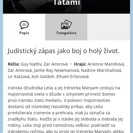
Tatami
Popis
Fotogaléria
Judistický zápas jako boj o holý život.
Réžia:
Guy Nattiv, Zar Amirová •
Hrajú:
Arienne Mandiová,
Zar Amirová, Jaime Ray Newmanová, Nadine Marshallová,
Lir Katzová, Ash Goldeh, Elham Erfaniová
Iránska džudistka Leila a jej trénerka Maryam cestujú na
majstrovstvá sveta v džude s úmyslom priniesť domov
prvú iránsku zlatú medailu. V polovici majstrovstiev
dostanú od islamskej republiky príkaz, aby Leila
predstierala zranenie a prehrala, inak ju označia za
zradkyňu štátu. Keďže je v stávke jej sloboda a sloboda jej
rodiny, Leila stojí pred nemožnou voľbou: podriadiť sa
iránskemu režimu, ako ju prosí jej trénerka Maryam, alebo