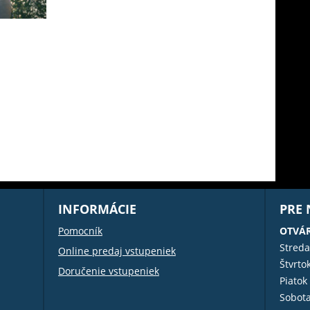
INFORMÁCIE
PRE
Pomocník
OTVÁR
Streda
Online predaj vstupeniek
Štvrto
Doručenie vstupeniek
Piatok
Sobot