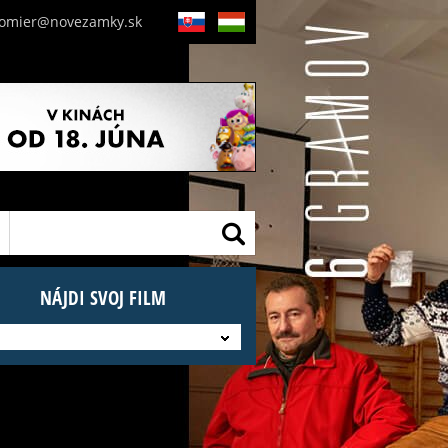
nomier@novezamky.sk
SK
HU
NÁJDI SVOJ FILM