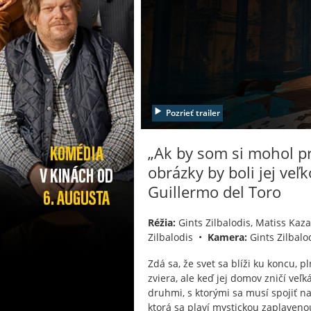
Pozrieť trailer
„Ak by som si mohol pr
obrázky by boli jej ve
Guillermo del Toro
Réžia:
Gints Zilbalodis, Matiss Ka
Zilbalodis •
Kamera:
Gints Zilbalo
Zdá sa, že svet sa blíži ku koncu, 
zviera, ale keď jej domov zničí veľ
druhmi, s ktorými sa musí spojiť n
ktorá sa plaví mystickou zaplaveno