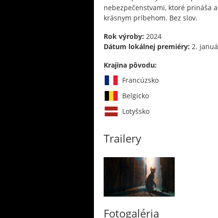
nebezpečenstvami, ktoré prináša a
krásnym príbehom. Bez slov.
Rok výroby:
2024
Dátum lokálnej premiéry:
2. januá
Krajina pôvodu:
Francúzsko
Belgicko
Lotyšsko
Trailery
Fotogaléria