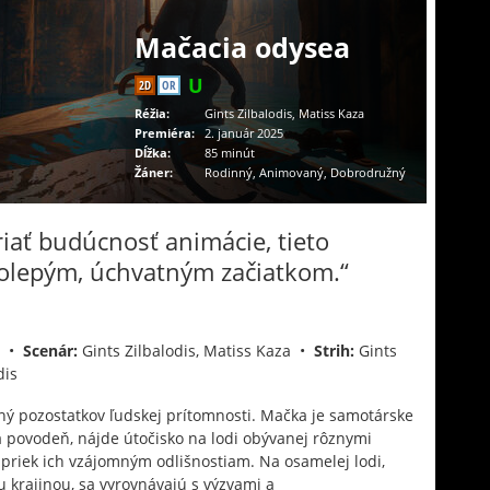
Mačacia odysea
2D
OR
Réžia:
Gints Zilbalodis, Matiss Kaza
Premiéra:
2. január 2025
Dĺžka:
85 minút
Žáner:
Rodinný, Animovaný, Dobrodružný
iať budúcnosť animácie, tieto
ľkolepým, úchvatným začiatkom.“
za •
Scenár:
Gints Zilbalodis, Matiss Kaza •
Strih:
Gints
dis
plný pozostatkov ľudskej prítomnosti. Mačka je samotárske
ká povodeň, nájde útočisko na lodi obývanej rôznymi
apriek ich vzájomným odlišnostiam. Na osamelej lodi,
u krajinou, sa vyrovnávajú s výzvami a