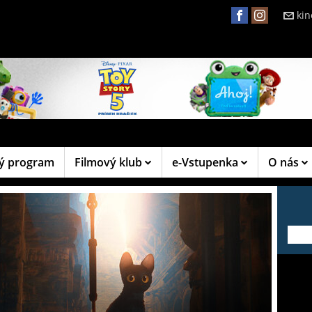
ki
ý program
Filmový klub
e-Vstupenka
O nás
---