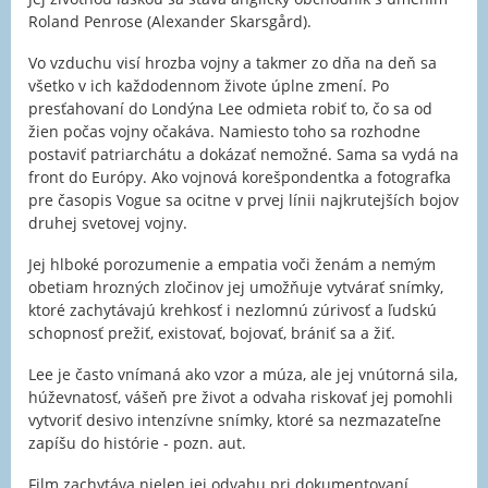
Roland Penrose (Alexander Skarsgård).
Vo vzduchu visí hrozba vojny a takmer zo dňa na deň sa
všetko v ich každodennom živote úplne zmení. Po
presťahovaní do Londýna Lee odmieta robiť to, čo sa od
žien počas vojny očakáva. Namiesto toho sa rozhodne
postaviť patriarchátu a dokázať nemožné. Sama sa vydá na
front do Európy. Ako vojnová korešpondentka a fotografka
pre časopis Vogue sa ocitne v prvej línii najkrutejších bojov
druhej svetovej vojny.
Jej hlboké porozumenie a empatia voči ženám a nemým
obetiam hrozných zločinov jej umožňuje vytvárať snímky,
ktoré zachytávajú krehkosť i nezlomnú zúrivosť a ľudskú
schopnosť prežiť, existovať, bojovať, brániť sa a žiť.
Lee je často vnímaná ako vzor a múza, ale jej vnútorná sila,
húževnatosť, vášeň pre život a odvaha riskovať jej pomohli
vytvoriť desivo intenzívne snímky, ktoré sa nezmazateľne
zapíšu do histórie - pozn. aut.
Film zachytáva nielen jej odvahu pri dokumentovaní