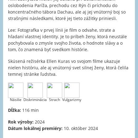
oslobodenia Paríža, prechodu cez Rýn či príchodu do
koncentračného tábora Dachau, ale aj jej vnútorný boj so
strašnými následkami, ktoré jej tieto zážitky priniesli.
Lee: Fotografka v prvej línii je film o odvahe, strate a
hľadaní vlastnej identity. Je to príbeh ženy, ktorá neustále
pochybovala o zmysle svojho života, o hodnote slávy a o
tom, čo znamená byť svedkom histórie.
Skúsená režisérka Ellen Kuras vo svojom filme ukazuje
nielen históriu, ale aj vnútorný svet silnej ženy, ktorá čelila
temnej stránke ľudstva.
Násilie
Diskriminácia
Strach
Vulgarizmy
Dĺžka:
116 min
Rok výroby:
2024
Dátum lokálnej premiéry:
10. október 2024