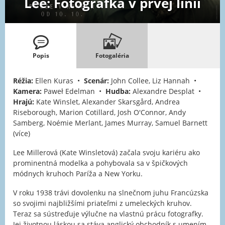
Lee: Fotografka v prvej línii
Popis
Fotogaléria
Réžia:
Ellen Kuras •
Scenár:
John Collee, Liz Hannah •
Kamera:
Paweł Edelman •
Hudba:
Alexandre Desplat •
Hrajú:
Kate Winslet, Alexander Skarsgård, Andrea
Riseborough, Marion Cotillard, Josh O'Connor, Andy
Samberg, Noémie Merlant, James Murray, Samuel Barnett
(více)
Lee Millerová (Kate Winsletová) začala svoju kariéru ako
prominentná modelka a pohybovala sa v špičkových
módnych kruhoch Paríža a New Yorku.
V roku 1938 trávi dovolenku na slnečnom juhu Francúzska
so svojimi najbližšími priateľmi z umeleckých kruhov.
Teraz sa sústreďuje výlučne na vlastnú prácu fotografky.
Jej životnou láskou sa stáva anglický obchodník s umením