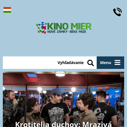
Vyhľadávanie
Menu
Krotitelia duchov: Mrazivá