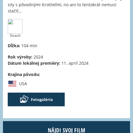
sily s pôvodnými Krotiteľmi, no ani to tentokrát nemusí
stačiť…
Strach
Dĺžka:
104 min
Rok výroby:
2024
Dátum lokálnej premiéry:
11. apríl 2024
Krajina pôvodu:
USA
Fotogaléria
NÁJDI SVOJ FILM