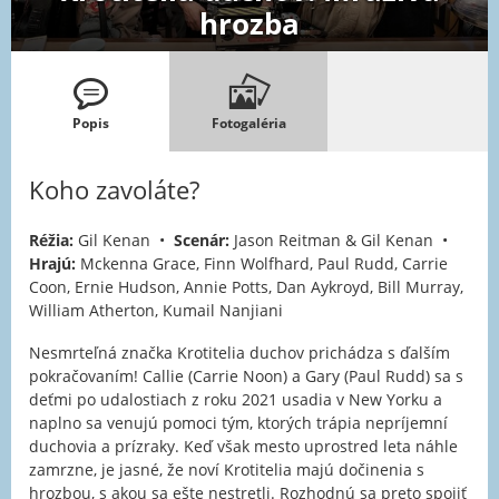
hrozba
Popis
Fotogaléria
Koho zavoláte?
Réžia:
Gil Kenan •
Scenár:
Jason Reitman & Gil Kenan •
Hrajú:
Mckenna Grace, Finn Wolfhard, Paul Rudd, Carrie
Coon, Ernie Hudson, Annie Potts, Dan Aykroyd, Bill Murray,
William Atherton, Kumail Nanjiani
Nesmrteľná značka Krotitelia duchov prichádza s ďalším
pokračovaním! Callie (Carrie Noon) a Gary (Paul Rudd) sa s
deťmi po udalostiach z roku 2021 usadia v New Yorku a
naplno sa venujú pomoci tým, ktorých trápia nepríjemní
duchovia a prízraky. Keď však mesto uprostred leta náhle
zamrzne, je jasné, že noví Krotitelia majú dočinenia s
hrozbou, s akou sa ešte nestretli. Rozhodnú sa preto spojiť