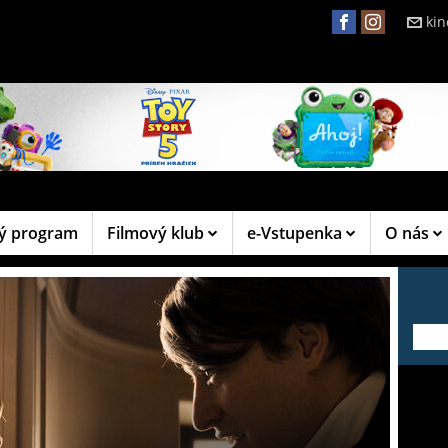
ki
ý program
Filmový klub
e-Vstupenka
O nás
---