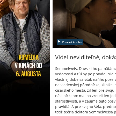
Pozrieť trailer
Videl neviditeľné, dok
Semmelweis. Dnes si ho pamätáme 
vedomostí a túžby po pravde. Nie
vlastnej dobe sa však naňho pozeral
na viedenskej pôrodníckej klinike, 
cisárskeho mesta, žil len pre svoju
násilníckeho: mal na zreteli len je
starostlivosti, a v záujme tejto pos
pravidlá. A pre svojho šéfa, predn
totiž teória doktora Semmelweisa pr