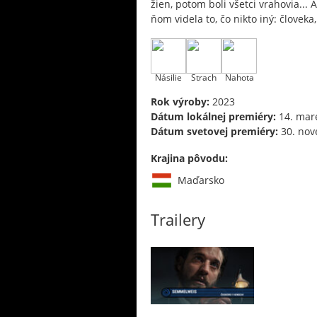
žien, potom boli všetci vrahovia...
ňom videla to, čo nikto iný: človeka,
Násilie
Strach
Nahota
Rok výroby:
2023
Dátum lokálnej premiéry:
14. mar
Dátum svetovej premiéry:
30. nov
Krajina pôvodu:
Maďarsko
Trailery