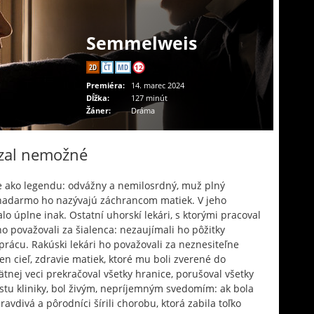
Semmelweis
2D
ČT
MD
12
Premiéra:
14. marec 2024
Dĺžka:
127 minút
Žáner:
Dráma
ázal nemožné
ako legendu: odvážny a nemilosrdný, muž plný
 nadarmo ho nazývajú záchrancom matiek. V jeho
o úplne inak. Ostatní uhorskí lekári, s ktorými pracoval
ho považovali za šialenca: nezaujímali ho pôžitky
 prácu. Rakúski lekári ho považovali za neznesiteľne
den cieľ, zdravie matiek, ktoré mu boli zverené do
vätnej veci prekračoval všetky hranice, porušoval všetky
ostu kliniky, bol živým, nepríjemným svedomím: ak bola
avdivá a pôrodníci šírili chorobu, ktorá zabila toľko