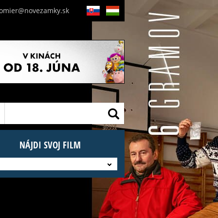
nomier@novezamky.sk
SK
HU
NÁJDI SVOJ FILM