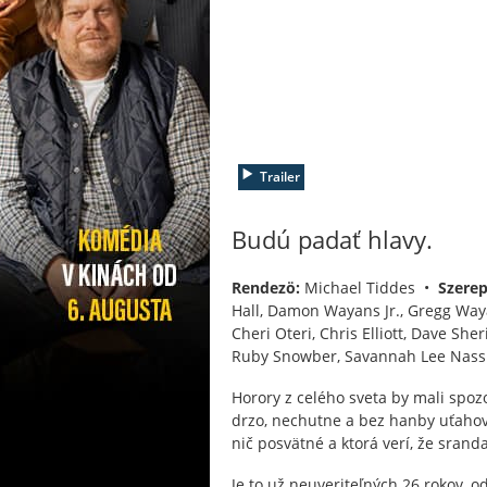
Trailer
Budú padať hlavy.
Rendezö:
Michael Tiddes •
Szerep
Hall, Damon Wayans Jr., Gregg Way
Cheri Oteri, Chris Elliott, Dave Sh
Ruby Snowber, Savannah Lee Nassi
Horory z celého sveta by mali spozo
drzo, nechutne a bez hanby uťahova
nič posvätné a ktorá verí, že srand
Je to už neuveriteľných 26 rokov, 