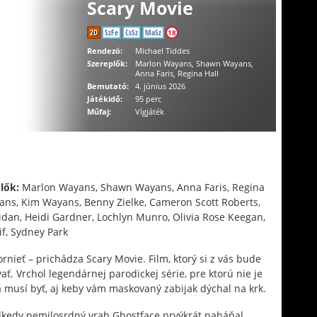
Scary Movie
2D
SzFe
CsSz
MaSz
18
Rendezö:
Michael Tiddes
Szereplők:
Marlon Wayans, Shawn Wayans,
Anna Faris, Regina Hall
Bemutató:
4. június 2026
Játékidő:
95 perc
Műfaj:
Vígjáték
lők:
Marlon Wayans, Shawn Wayans, Anna Faris, Regina
ans, Kim Wayans, Benny Zielke, Cameron Scott Roberts,
eridan, Heidi Gardner, Lochlyn Munro, Olivia Rose Keegan,
f, Sydney Park
rnieť – prichádza Scary Movie. Film, ktorý si z vás bude
ť. Vrchol legendárnej parodickej série, pre ktorú nie je
a musí byť, aj keby vám maskovaný zabijak dýchal na krk.
odkedy nemilosrdný vrah Ghostface prvýkrát naháňal