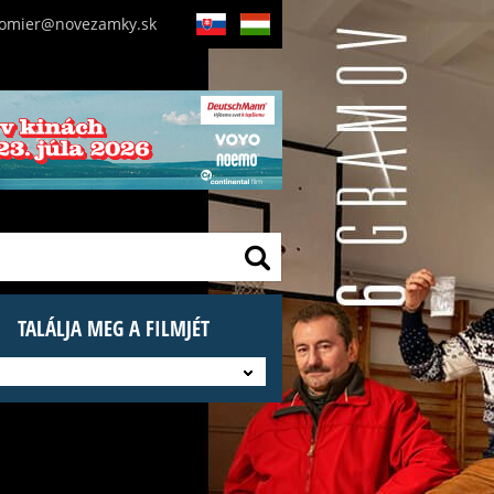
nomier@novezamky.sk
SK
HU
TALÁLJA MEG A FILMJÉT