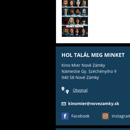
HOL TALÁL MEG MINKET
Kino Mier Nové Zámky
Námestie Gy. Széchényiho 9
940 58 Nové Zámky
Útvonal
kinomier@novezamky.sk
Facebook
Instagra