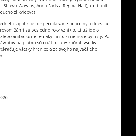
, Shawn Wayans, Anna Faris a Regina Hall), ktorí boli
oducho zlikvidovať.
stredného aj bližšie nešpecifikované pohromy a dnes sú
orovom žánri za posledné roky vzniklo. Či už ide o
 alebo ambiciózne remaky, nikto si nemôže byť istý. Po
vratov na plátno sú opäť tu, aby zbúrali všetky
rekračuje všetky hranice a za svojho najväčšieho
r.
2026