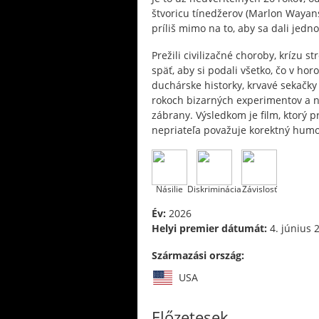
štvoricu tínedžerov (Marlon Wayans
príliš mimo na to, aby sa dali jedn
Prežili civilizačné choroby, krízu 
späť, aby si podali všetko, čo v hor
duchárske historky, krvavé sekačky
rokoch bizarných experimentov a ná
zábrany. Výsledkom je film, ktorý p
nepriateľa považuje korektný humo
Násilie
Diskriminácia
Závislosť
Év:
2026
Helyi premier dátumát:
4. június 
Származási ország:
USA
Előzetesek