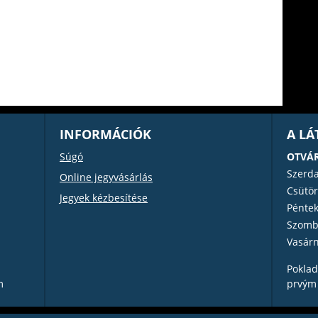
INFORMÁCIÓK
A L
Súgó
OTVÁR
Szerd
Online jegyvásárlás
Csütör
Jegyek kézbesítése
Pénte
Szomb
Vasár
Poklad
m
prvým