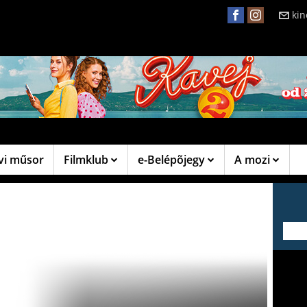
ki
vi műsor
Filmklub
e-Belépõjegy
A mozi
---