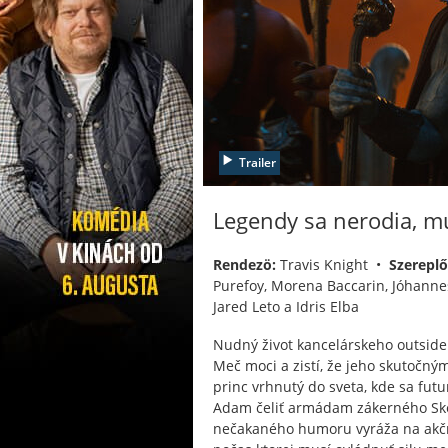
Trailer
Legendy sa nerodia, m
Rendezö:
Travis Knight •
Szereplő
Purefoy, Morena Baccarin, Jóhannes
Jared Leto a Idris Elba
Nudný život kancelárskeho outside
Meč moci a zistí, že jeho skutočn
princ vrhnutý do sveta, kde sa futu
Adam čeliť armádam zákerného Skel
nečakaného humoru vyráža na akčnú