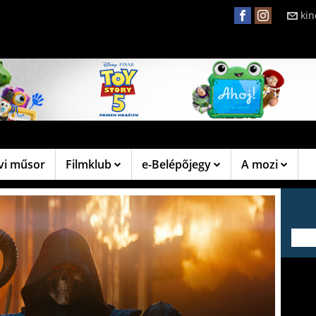
ki
vi műsor
Filmklub
e-Belépõjegy
A mozi
---