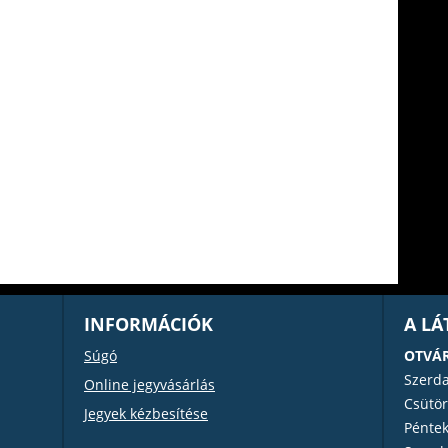
INFORMÁCIÓK
A L
Súgó
OTVÁR
Szerd
Online jegyvásárlás
Csütör
Jegyek kézbesítése
Pénte