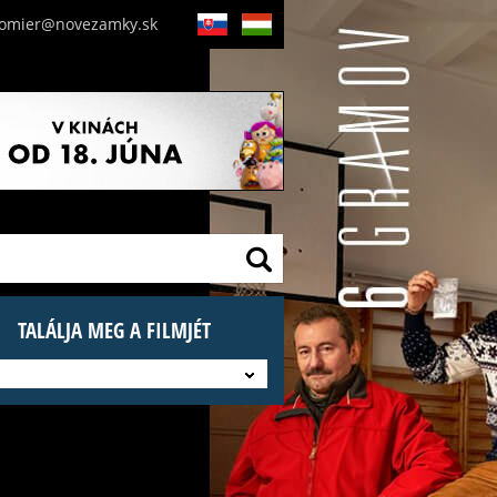
nomier@novezamky.sk
SK
HU
TALÁLJA MEG A FILMJÉT