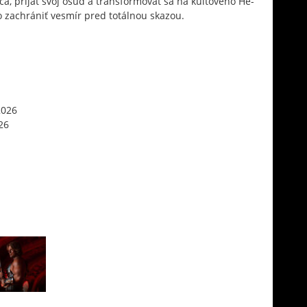
ča, prijať svoj osud a transformovať sa na kultového He-
zachrániť vesmír pred totálnou skazou.
2026
26