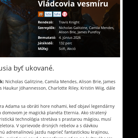
Vládcovia vesmíru
2D
SzSz
SzFe
12
Rendezö:
Travis Knight
Szereplők:
Nicholas Galitzine, Camila Mendes,
Alison Brie, James Purefoy
Bemutató:
4. június 2026
Játékidő:
132 perc
Műfaj:
Scifi, Akció
usia byť ukované.
k:
Nicholas Galitzine, Camila Mendes, Alison Brie, James
 Haukur Jóhannesson, Charlotte Riley, Kristin Wiig, dále
ra Adama sa obráti hore nohami, keď objaví legendárny
ým domovom je magická planéta Eternia. Ako stratený
ristická technológia stretáva s prastarou mágiou, musí
etora. V sprievode drsných rebelov a s dávkou
 adrenalínovú jazdu naprieč fantastickou krajinou,