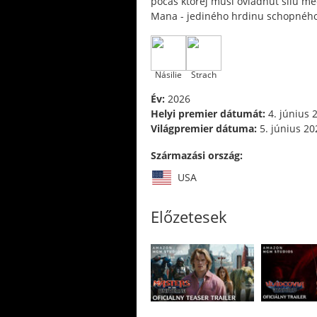
počas ktorej musí ovládnuť silu me
Mana - jediného hrdinu schopného 
Násilie
Strach
Év:
2026
Helyi premier dátumát:
4. június 
Világpremier dátuma:
5. június 20
Származási ország:
USA
Előzetesek