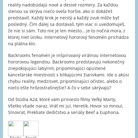
reality nadobúdajú nové a desivé rozmery. Za každou
stenou sa skrýva niečo oveľa horšie, ako si dokážeš
predstaviť. Každý krok je neistý a každý zvuk môže byť
posledný. Čím ďalej sa dostávaš, tým viac si uvedomuješ,
že nie si sám. Toto nie je len miesto… je to nočná mora, z
ktorej niet úniku. Internetový hororový fenomén prichádza
na plátna kín.
Backrooms fenomén je inšpirovaný virálnou internetovou
hororovou legendou. Backrooms predstavujú nekonečný
znepokojujúci labyrint, pripomínajúci opustené
kancelárske miestnosti s blikajúcimi žiarivkami. Ide o akúsi
chybu reality, medzisvet, pripomínajúci očistec, alebo o
niečo ešte hrôzostrašnejšie? A čo v sebe ukrývajú?
Od štúdia A24, ktoré vám prinieslo filmy Veľký Marty,
Všetko všade naraz, Vráť mi ju!, Heretik, Hovor so mnou!,
Slnovrat, Prekliate dedičstvo a seriály Beef a Euphoria.
Násilie
Strach