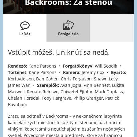
Backrooms: Za stenou
Leírás
Fotógaléria
Vstúpiť môžeš. Uniknúť sa nedá.
Rendezö:
Kane Parsons •
Forgatókönyv:
Will Soodik •
Történet:
Kane Parsons •
Kamera:
Jeremy Cox •
Gyártó:
Kori Adelson, Dan Cohen, Chris Ferguson, Shawn Levy,
James Wan •
Szereplők:
Avan Jogia, Finn Bennett, Lukita
Maxwell, Renate Reinsve, Chiwetel Ejiofor, Mark Duplass,
Chelah Horsdal, Toby Hargrave, Philip Granger, Patrick
Baynham
Zrazu sa ocitneš v Backrooms – v nekonečnom labyrinte
kancelárskych miestností so žltými stenami, páchnucimi
vlhkými kobercami a neutíchajúcim bzučaním neónových
svetiel. Povedomé miesta a predmety, ktoré za hranicou