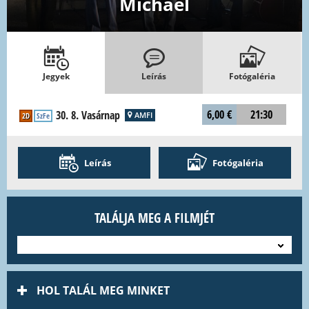
Michael
Jegyek
Leírás
Fotógaléria
6,00
€
21:30
30. 8. Vasárnap
AMFI
2D
SzFe
Leírás
Fotógaléria
TALÁLJA MEG A FILMJÉT
---
HOL TALÁL MEG MINKET