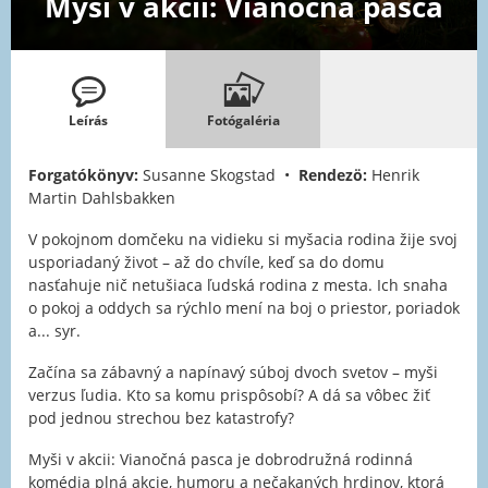
Myši v akcii: Vianočná pasca
Leírás
Fotógaléria
Forgatókönyv:
Susanne Skogstad •
Rendezö:
Henrik
Martin Dahlsbakken
V pokojnom domčeku na vidieku si myšacia rodina žije svoj
usporiadaný život – až do chvíle, keď sa do domu
nasťahuje nič netušiaca ľudská rodina z mesta. Ich snaha
o pokoj a oddych sa rýchlo mení na boj o priestor, poriadok
a... syr.
Začína sa zábavný a napínavý súboj dvoch svetov – myši
verzus ľudia. Kto sa komu prispôsobí? A dá sa vôbec žiť
pod jednou strechou bez katastrofy?
Myši v akcii: Vianočná pasca je dobrodružná rodinná
komédia plná akcie, humoru a nečakaných hrdinov, ktorá