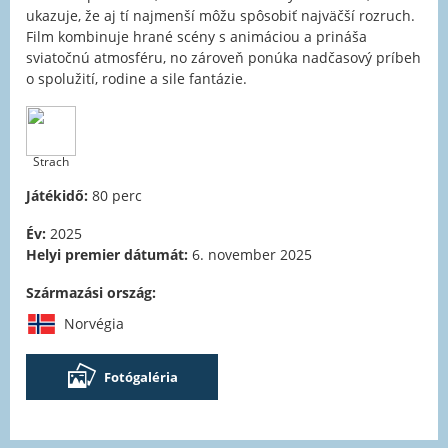
ukazuje, že aj tí najmenší môžu spôsobiť najväčší rozruch.
Film kombinuje hrané scény s animáciou a prináša
sviatočnú atmosféru, no zároveň ponúka nadčasový príbeh
o spolužití, rodine a sile fantázie.
Strach
Játékidő:
80 perc
Év:
2025
Helyi premier dátumát:
6. november 2025
Származási ország:
Norvégia
Fotógaléria