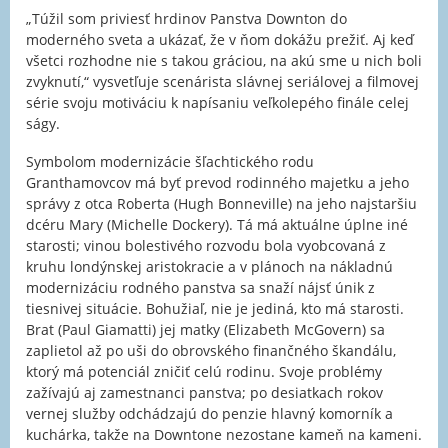
„Túžil som priviesť hrdinov Panstva Downton do
moderného sveta a ukázať, že v ňom dokážu prežiť. Aj keď
všetci rozhodne nie s takou gráciou, na akú sme u nich boli
zvyknutí,“ vysvetľuje scenárista slávnej seriálovej a filmovej
série svoju motiváciu k napísaniu veľkolepého finále celej
ságy.
Symbolom modernizácie šľachtického rodu
Granthamovcov má byť prevod rodinného majetku a jeho
správy z otca Roberta (Hugh Bonneville) na jeho najstaršiu
dcéru Mary (Michelle Dockery). Tá má aktuálne úplne iné
starosti; vinou bolestivého rozvodu bola vyobcovaná z
kruhu londýnskej aristokracie a v plánoch na nákladnú
modernizáciu rodného panstva sa snaží nájsť únik z
tiesnivej situácie. Bohužiaľ, nie je jediná, kto má starosti.
Brat (Paul Giamatti) jej matky (Elizabeth McGovern) sa
zaplietol až po uši do obrovského finančného škandálu,
ktorý má potenciál zničiť celú rodinu. Svoje problémy
zažívajú aj zamestnanci panstva; po desiatkach rokov
vernej služby odchádzajú do penzie hlavný komorník a
kuchárka, takže na Downtone nezostane kameň na kameni.