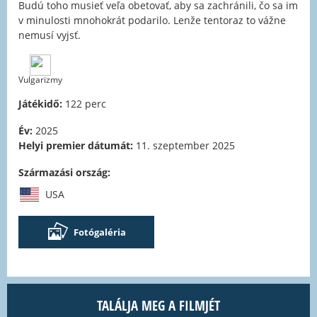
Budú toho musieť veľa obetovať, aby sa zachránili, čo sa im
v minulosti mnohokrát podarilo. Lenže tentoraz to vážne
nemusí vyjsť.
Vulgarizmy
Játékidő:
122 perc
Év:
2025
Helyi premier dátumát:
11. szeptember 2025
Származási ország:
USA
Fotógaléria
TALÁLJA MEG A FILMJÉT