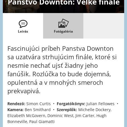
Panstvo Downton: Veľké finále
Leírás
Fotógaléria
Fascinujúci príbeh Panstva Downton
sa uzatvára strhujúcim finále, ktoré si
nesmie nechať ujsť žiadny jeho
fanúšik. Rozlúčka to bude dojemná,
opulentná a v mnohých smeroch
prekvapivá.
Rendezö:
Simon Curtis •
Forgatókönyv:
Julian Fellowes •
Kamera:
Ben Smithard •
Szereplők:
Michelle Dockery,
Elizabeth McGovern, Dominic West, Jim Carter, Hugh
Bonneville, Paul Giamatti